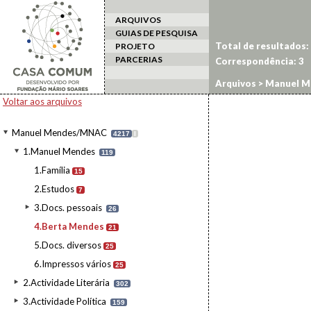
ARQUIVOS
GUIAS DE PESQUISA
Total de resultados:
PROJETO
PARCERIAS
Correspondência:
3
Arquivos
>
Manuel M
Voltar aos arquivos
Manuel Mendes/MNAC
4217
I
1.Manuel Mendes
119
1.Família
15
2.Estudos
7
3.Docs. pessoais
26
4.Berta Mendes
21
5.Docs. diversos
25
6.Impressos vários
25
2.Actividade Literária
302
3.Actividade Política
159