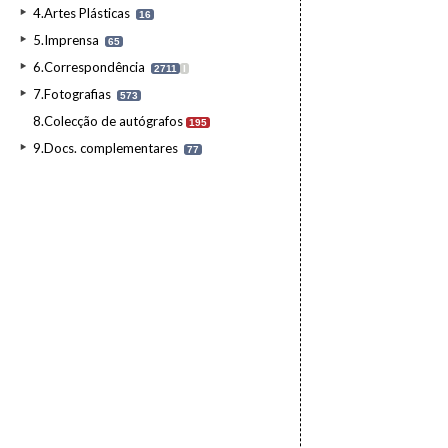
4.Artes Plásticas
16
5.Imprensa
65
6.Correspondência
2711
I
7.Fotografias
573
8.Colecção de autógrafos
195
9.Docs. complementares
77